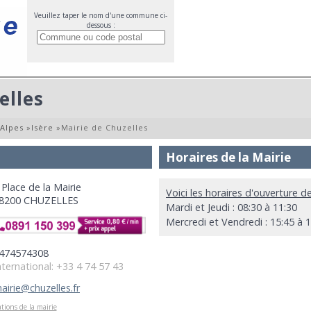
Veuillez taper le nom d'une commune ci-
dessous :
elles
Alpes
»
Isère
»
Mairie de Chuzelles
Horaires de la Mairie
 Place de la Mairie
Voici les horaires d'ouverture de
8200 CHUZELLES
Mardi et Jeudi : 08:30 à 11:30
Mercredi et Vendredi : 15:45 à 
474574308
nternational: +33 4 74 57 43
airie@chuzelles.fr
tions de la mairie