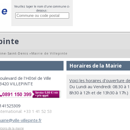
Veuillez taper le nom d'une commune ci-
dessous :
pinte
ine-Saint-Denis
»
Mairie de Villepinte
Horaires de la Mairie
oulevard de l'Hôtel de Ville
Voici les horaires d'ouverture de
3420 VILLEPINTE
Du Lundi au Vendredi: 08:30 à 17
8h30 à 12h et de 13h30 à 17h.)
141525309
nternational: +33 1 41 52 53
airie@ville-villepinte.fr
tions de la mairie