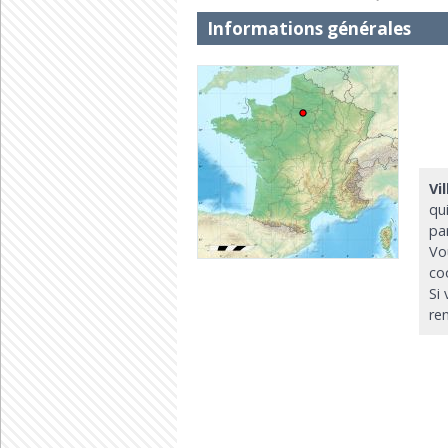
Informations générales
Vi
qu
pa
Vo
co
Si
re