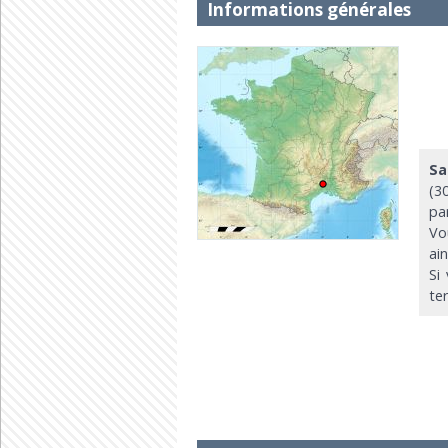
Informations générales
Sa
(3
pa
Vo
ai
Si
te