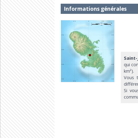
Informations générales
Saint
qui co
km²).
Vous t
différ
Si vou
commun