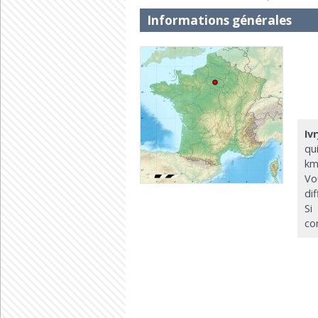
Informations générales
Iv
qu
km
Vo
di
Si
co