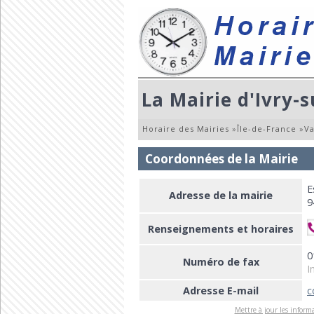
La Mairie d'Ivry-s
Horaire des Mairies
»
Île-de-France
»
V
Coordonnées de la Mairie
E
Adresse de la mairie
9
Renseignements et horaires
0
Numéro de fax
I
Adresse E-mail
c
Mettre à jour les informa