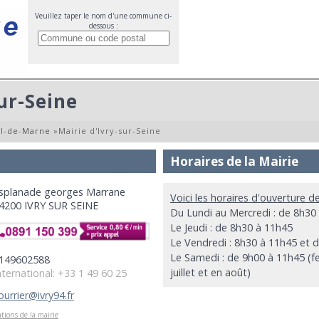
Veuillez taper le nom d'une commune ci-
dessous :
ur-Seine
al-de-Marne
»
Mairie d'Ivry-sur-Seine
Horaires de la Mairie
splanade georges Marrane
Voici les horaires d'ouverture de
4200 IVRY SUR SEINE
Du Lundi au Mercredi : de 8h30
Le Jeudi : de 8h30 à 11h45
Le Vendredi : 8h30 à 11h45 et 
Le Samedi : de 9h00 à 11h45 (fer
149602588
juillet et en août)
nternational: +33 1 49 60 25
ourrier@ivry94.fr
tions de la mairie