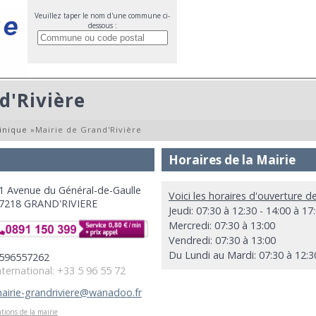
Veuillez taper le nom d'une commune ci-
dessous :
d'Rivière
inique
»
Mairie de Grand'Rivière
Horaires de la Mairie
1 Avenue du Général-de-Gaulle
Voici les horaires d'ouverture de
7218 GRAND'RIVIERE
Jeudi: 07:30 à 12:30 - 14:00 à 17
Mercredi: 07:30 à 13:00
Vendredi: 07:30 à 13:00
Du Lundi au Mardi: 07:30 à 12:30
596557262
nternational: +33 5 96 55 72
airie-grandriviere@wanadoo.fr
tions de la mairie