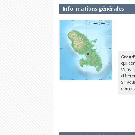
Informations générales
Grand'
qui co
Vous t
différ
Si vou
commun