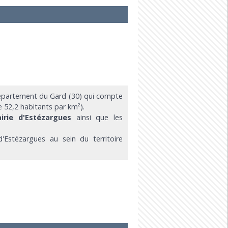
épartement du Gard (30) qui compte
e 52,2 habitants par km²).
irie d'Estézargues
ainsi que les
'Estézargues au sein du territoire