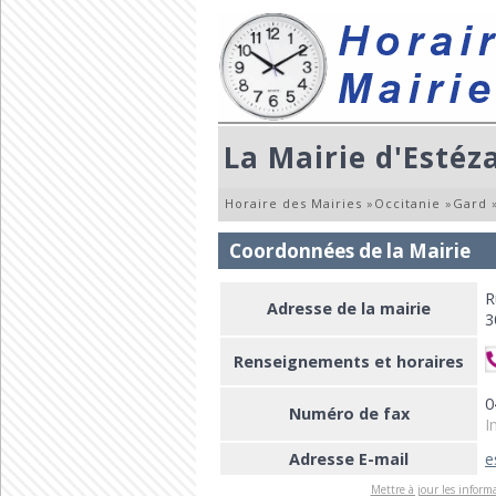
La Mairie d'Estéz
Horaire des Mairies
»
Occitanie
»
Gard
Coordonnées de la Mairie
R
Adresse de la mairie
3
Renseignements et horaires
0
Numéro de fax
I
Adresse E-mail
e
Mettre à jour les informa