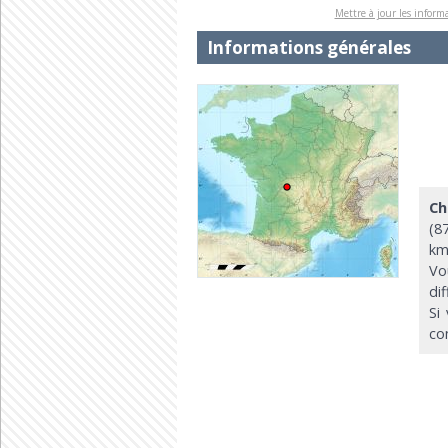
Mettre à jour les informa
Informations générales
Ch
(8
km
Vo
di
Si
co