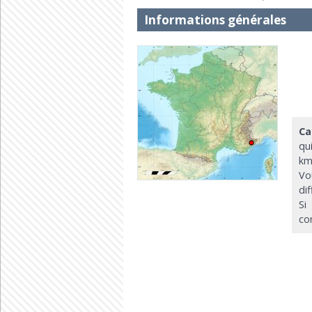
Informations générales
Ca
qu
km
Vo
di
Si
co