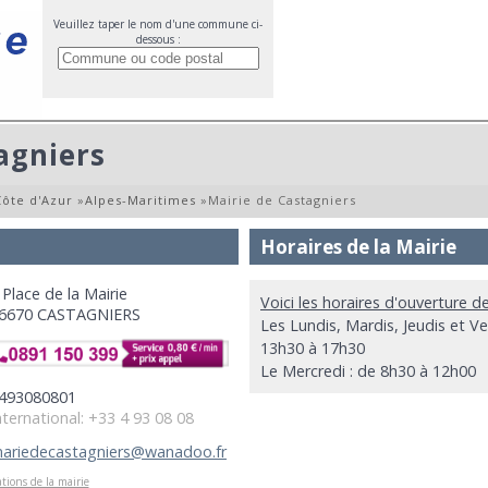
Veuillez taper le nom d'une commune ci-
dessous :
agniers
ôte d'Azur
»
Alpes-Maritimes
»
Mairie de Castagniers
Horaires de la Mairie
 Place de la Mairie
Voici les horaires d'ouverture d
6670 CASTAGNIERS
Les Lundis, Mardis, Jeudis et V
13h30 à 17h30
Le Mercredi : de 8h30 à 12h00
493080801
nternational: +33 4 93 08 08
ariedecastagniers@wanadoo.fr
tions de la mairie