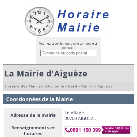
Veuillez taper le nom d'une commune ci-
dessous :
La Mairie d'Aiguèze
Horaire des Mairies
»
Occitanie
»
Gard
»
Mairie d'Aiguèze
Coordonnées de la Mairie
Le Village
Adresse de la mairie
30760 AIGUEZE
Renseignements et
horaires