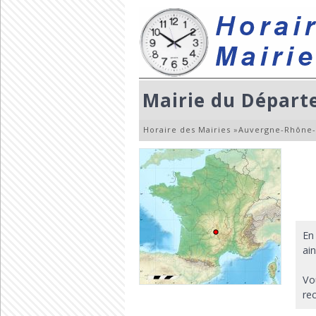
Mairie du Départ
Horaire des Mairies
»
Auvergne-Rhône-
En
ai
Vo
re