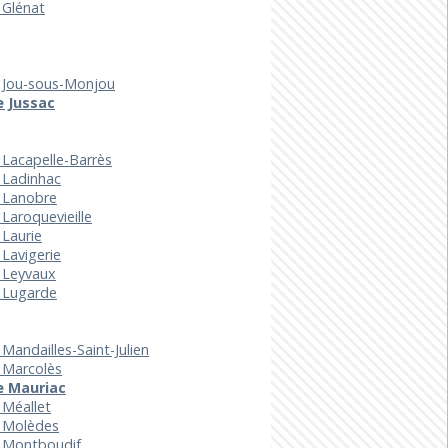
 Glénat
e Jou-sous-Monjou
e Jussac
 Lacapelle-Barrès
 Ladinhac
e Lanobre
 Laroquevieille
 Laurie
 Lavigerie
 Leyvaux
e Lugarde
 Mandailles-Saint-Julien
 Marcolès
e Mauriac
 Méallet
e Molèdes
e Montboudif