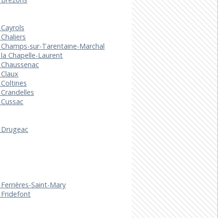
 Cayrols
 Chaliers
e Champs-sur-Tarentaine-Marchal
 la Chapelle-Laurent
e Chaussenac
 Claux
 Coltines
 Crandelles
 Cussac
e Drugeac
 Ferrières-Saint-Mary
 Fridefont