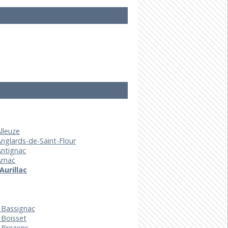
Alleuze
Anglards-de-Saint-Flour
Antignac
Arnac
Aurillac
 Bassignac
 Boisset
 Brezons